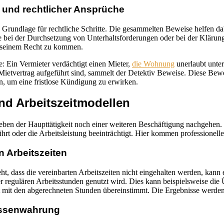
r und rechtlicher Ansprüche
e Grundlage für rechtliche Schritte. Die gesammelten Beweise helfen dab
 bei der Durchsetzung von Unterhaltsforderungen oder bei der Klärung v
zu seinem Recht zu kommen.
e: Ein Vermieter verdächtigt einen Mieter,
die Wohnung
unerlaubt unter
etvertrag aufgeführt sind, sammelt der Detektiv Beweise. Diese Bewe
, um eine fristlose Kündigung zu erwirken.
d Arbeitszeitmodellen
neben der Haupttätigkeit noch einer weiteren Beschäftigung nachgehen. G
rt oder die Arbeitsleistung beeinträchtigt. Hier kommen professionelle 
n Arbeitszeiten
ht, dass die vereinbarten Arbeitszeiten nicht eingehalten werden, kan
der regulären Arbeitsstunden genutzt wird. Dies kann beispielsweise die
t mit den abgerechneten Stunden übereinstimmt. Die Ergebnisse werden de
ressenwahrung