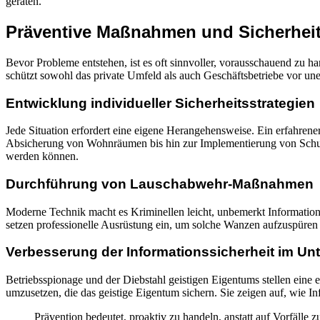
geraten.
Präventive Maßnahmen und Sicherhei
Bevor Probleme entstehen, ist es oft sinnvoller, vorausschauend zu h
schützt sowohl das private Umfeld als auch Geschäftsbetriebe vor un
Entwicklung individueller Sicherheitsstrategien
Jede Situation erfordert eine eigene Herangehensweise. Ein erfahrener
Absicherung von Wohnräumen bis hin zur Implementierung von Schutzm
werden können.
Durchführung von Lauschabwehr-Maßnahmen
Moderne Technik macht es Kriminellen leicht, unbemerkt Informatione
setzen professionelle Ausrüstung ein, um solche Wanzen aufzuspüren u
Verbesserung der Informationssicherheit im U
Betriebsspionage und der Diebstahl geistigen Eigentums stellen eine
umzusetzen, die das geistige Eigentum sichern. Sie zeigen auf, wie 
Prävention bedeutet, proaktiv zu handeln, anstatt auf Vorfälle z