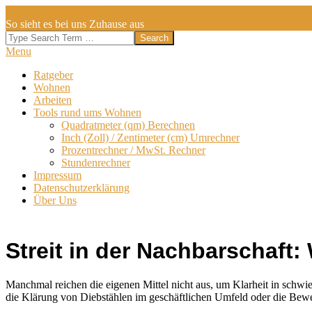
Skip
DA WOHNEN WIR
to
So sieht es bei uns Zuhause aus
content
Search
Secondary
Menu
Navigation
Ratgeber
Menu
Wohnen
Arbeiten
Tools rund ums Wohnen
Quadratmeter (qm) Berechnen
Inch (Zoll) / Zentimeter (cm) Umrechner
Prozentrechner / MwSt. Rechner
Stundenrechner
Impressum
Datenschutzerklärung
Über Uns
Streit in der Nachbarschaft:
Manchmal reichen die eigenen Mittel nicht aus, um Klarheit in schwi
die Klärung von Diebstählen im geschäftlichen Umfeld oder die Bewei