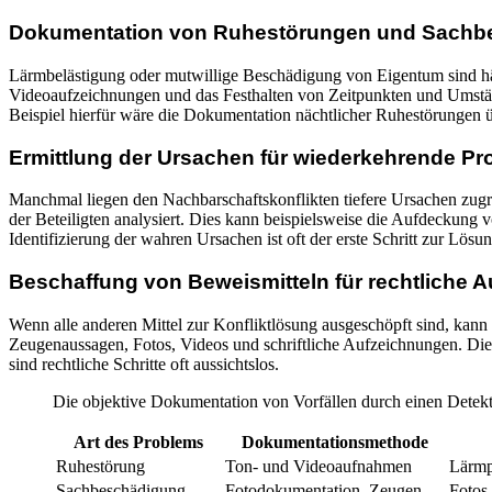
Dokumentation von Ruhestörungen und Sachb
Lärmbelästigung oder mutwillige Beschädigung von Eigentum sind häuf
Videoaufzeichnungen und das Festhalten von Zeitpunkten und Umstände
Beispiel hierfür wäre die Dokumentation nächtlicher Ruhestörungen
Ermittlung der Ursachen für wiederkehrende P
Manchmal liegen den Nachbarschaftskonflikten tiefere Ursachen zugrun
der Beteiligten analysiert. Dies kann beispielsweise die Aufdecku
Identifizierung der wahren Ursachen ist oft der erste Schritt zur Lösu
Beschaffung von Beweismitteln für rechtliche
Wenn alle anderen Mittel zur Konfliktlösung ausgeschöpft sind, kan
Zeugenaussagen, Fotos, Videos und schriftliche Aufzeichnungen. Dies
sind rechtliche Schritte oft aussichtslos.
Die objektive Dokumentation von Vorfällen durch einen Detekti
Art des Problems
Dokumentationsmethode
Ruhestörung
Ton- und Videoaufnahmen
Lärmp
Sachbeschädigung
Fotodokumentation, Zeugen
Fotos