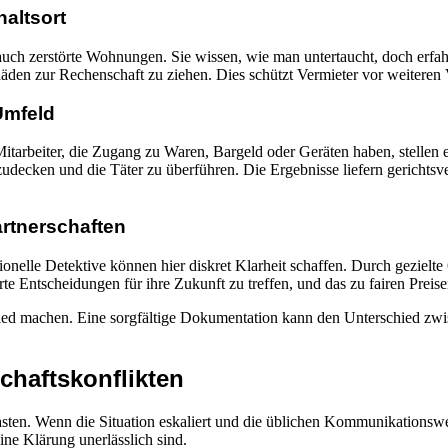
altsort
n auch zerstörte Wohnungen. Sie wissen, wie man untertaucht, doch erf
Schäden zur Rechenschaft zu ziehen. Dies schützt Vermieter vor weiter
Umfeld
tarbeiter, die Zugang zu Waren, Bargeld oder Geräten haben, stellen 
udecken und die Täter zu überführen. Die Ergebnisse liefern gerichtsve
artnerschaften
essionelle Detektive können hier diskret Klarheit schaffen. Durch gezi
te Entscheidungen für ihre Zukunft zu treffen, und das zu fairen Preise
hied machen. Eine sorgfältige Dokumentation kann den Unterschied zw
chaftskonflikten
asten. Wenn die Situation eskaliert und die üblichen Kommunikationsweg
ine Klärung unerlässlich sind.