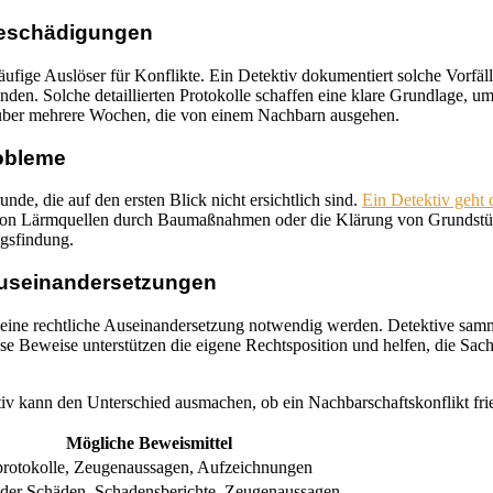
eschädigungen
ige Auslöser für Konflikte. Ein Detektiv dokumentiert solche Vorfäll
n. Solche detaillierten Protokolle schaffen eine klare Grundlage, um
 über mehrere Wochen, die von einem Nachbarn ausgehen.
robleme
de, die auf den ersten Blick nicht ersichtlich sind.
Ein Detektiv geht 
ng von Lärmquellen durch Baumaßnahmen oder die Klärung von Grundstü
ngsfindung.
 Auseinandersetzungen
n eine rechtliche Auseinandersetzung notwendig werden. Detektive sam
e Beweise unterstützen die eigene Rechtsposition und helfen, die Sach
v kann den Unterschied ausmachen, ob ein Nachbarschaftskonflikt fried
Mögliche Beweismittel
rotokolle, Zeugenaussagen, Aufzeichnungen
 der Schäden, Schadensberichte, Zeugenaussagen