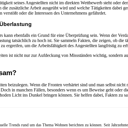
ntätigkeit seines Angestellten nicht im direkten Wettbewerb steht ode
die zusätzliche Arbeit ausgeübt wird und welche Tätigkeiten dabei ge
en verstößt oder die Interessen des Unternehmens gefährdet.
Überlastung
rs kann ebenfalls ein Grund für eine Überprüfung sein. Wenn der Verda
astung tatsächlich zu hoch ist. Sie sammeln Fakten, die zeigen, ob die
ergreifen, um die Arbeitsfähigkeit des Angestellten langfristig zu erh
ten ist nicht nur zur Aufdeckung von Missständen wichtig, sondern a
atsam?
ten beizulegen. Wenn die Fronten verhärtet sind und man selbst nicht m
 Doch in manchen Fällen, besonders wenn es um Beweise geht oder die 
ethoden Licht ins Dunkel bringen können. Sie helfen dabei, Fakten zu sam
uelle Trends rund um das Thema Wohnen berichten zu können. Seit Jahrzehnten 