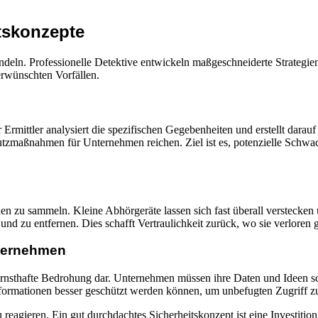
tskonzepte
andeln. Professionelle Detektive entwickeln maßgeschneiderte Strategi
erwünschten Vorfällen.
 Ermittler analysiert die spezifischen Gegebenheiten und erstellt dara
aßnahmen für Unternehmen reichen. Ziel ist es, potenzielle Schwachs
n zu sammeln. Kleine Abhörgeräte lassen sich fast überall verstecken 
nd zu entfernen. Dies schafft Vertraulichkeit zurück, wo sie verloren
nternehmen
 ernsthafte Bedrohung dar. Unternehmen müssen ihre Daten und Ideen s
Informationen besser geschützt werden können, um unbefugten Zugriff z
u reagieren. Ein gut durchdachtes Sicherheitskonzept ist eine Investitio