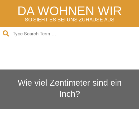
Skip
DA WOHNEN WIR
to
content
SO SIEHT ES BEI UNS ZUHAUSE AUS
Search
Secondary
Navigation
Menu
Wie viel Zentimeter sind ein
Inch?