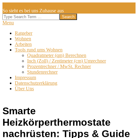
Skip
DA WOHNEN WIR
to
So sieht es bei uns Zuhause aus
content
Search
Secondary
Menu
Navigation
Ratgeber
Menu
Wohnen
Arbeiten
Tools rund ums Wohnen
Quadratmeter (qm) Berechnen
Inch (Zoll) / Zentimeter (cm) Umrechner
Prozentrechner / MwSt. Rechner
Stundenrechner
Impressum
Datenschutzerklärung
Über Uns
Smarte
Heizkörperthermostate
nachrüsten: Tipps & Guide