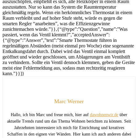
auszuschöpfen, empfiehlt es sich, alle Heizkörper in einem Raum
auszustatten. Nur so kann das System die Raumtemperatur
gleichmäßig regeln. Wenn ein herkömmliches Thermostat in einem
Raum verbleibt und auf hoher Stufe steht, würde es gegen die
smarten Regler “anarbeiten”, was die Effizienzgewinne
zunichtemachen würde.”}},{“@type”:”Question”,”name”:”Was
passiert, wenn das Ventil klemmt?”,”acceptedAnswer”:
{“@type”:”Answer”,”text”:”Smarte Thermostate führen in
regelmäßigen Abständen (meist einmal pro Woche) eine sogenannte
Entkalkungsfahrt durch. Dabei wird das Ventil einmal komplett
geöffnet und wieder geschlossen, um Ablagerungen am Ventilstift
zu verhindern. Sollte ein Ventil dennoch klemmen, geben die Geräte
meist eine Fehlermeldung aus, sodass man rechtzeitig reagieren
kann.”}}]}
Marc Werner
Hallo, ich bin Marc und freue mich, hier auf
dawohnenwir.de
über
aktuelle Trends rund um das Thema Wohnen berichten zu können. Seit
Jahrzehnten interessiere ich mich für Einrichtung und kreatives
Schaffen in den eignen vier Wänden. Hier kann ich auch anderen dabei