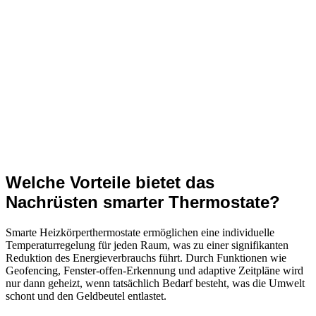
bedarfsgerechte Steuerung möglich.
Einfache Montage ohne Ablassen des Heizungswassers
oder Fachpersonal.
Kompatibilität mit fast allen gängigen Ventilunterteilen
durch Adapter gesichert.
Integration in bestehende Smart-Home-Systeme für
maximale Automatisierung.
Welche Vorteile bietet das
Nachrüsten smarter Thermostate?
Smarte Heizkörperthermostate ermöglichen eine individuelle
Temperaturregelung für jeden Raum, was zu einer signifikanten
Reduktion des Energieverbrauchs führt. Durch Funktionen wie
Geofencing, Fenster-offen-Erkennung und adaptive Zeitpläne wird
nur dann geheizt, wenn tatsächlich Bedarf besteht, was die Umwelt
schont und den Geldbeutel entlastet.