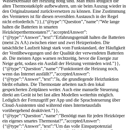
Wasserkreislauf der Heizung nötig sind. Man muss lediglich die
alten Thermostatköpfe aufbewahren, um sie beim Auszug wieder in
den Originalzustand zurückversetzen zu können. Eine Zustimmung
des Vermieters ist für diesen reversiblen Austausch in der Regel
nicht erforderlich.”}},{“@type”:”Question”,”name”:”Wie lange
halten die Batterien in smarten
Heizkörperthermostaten?”,”acceptedAnswer”:
{“@type”:”Answer”,”text”:”Erfahrungsgemäß halten die Batterien
(meist 2x AA) zwischen einer und zwei Heizperioden. Die
tatsächliche Laufzeit hängt stark vom Funkstandard, der Häufigkeit
der Ventilbewegungen und der Qualität der verwendeten Batterien
ab. Die meisten Apps warnen rechtzeitig, bevor die Energie zur
Neige geht, sodass ein Ausfall der Heizung vermieden wird.”}},
{“@type”:”Question”,”name”:”Funktioniert die Heizung noch,
wenn das Internet ausfällt?”,”acceptedAnswer”:
{“@type”:”Answer”,”text”:”Ja, die grundlegende Heizfunktion
bleibt erhalten. Die Thermostate arbeiten nach den lokal
gespeicherten Zeitplänen weiter. Auch eine manuelle Steuerung
direkt am Gerät ist bei fast allen Modellen weiterhin möglich.
Lediglich der Fernzugriff per App und die Sprachsteuerung über
Cloud-Assistenten sind während eines Internetausfalls
vorübergehend deaktiviert.”}},
{“@type”:”Question”,”name”:”Benötigt man für jeden Heizkörper
ein eigenes smartes Thermostat?”,”acceptedAnswer”:
{“@type”:”Answer”,”text”:”Um das volle Einsparpotenzial