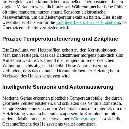
Im Vergleich zu herkömmlichen, manuellen Thermostaten arbeiten
digitale Varianten wesentlich präziser. Während mechanische Fühler
oft träge reagieren, nutzen smarte Sensoren elektronische
Messverfahren, um die Zieltemperatur exakt zu halten. Dies ist ein
wesentlicher Baustein für die
Energieeffizienz für das Eigenheim
, da
Überheizen effektiv vermieden wird.
Präzise Temperatursteuerung und Zeitpläne
Die Erstellung von Heizprofilen gehört zu den Kernfunktionen.
Man kann festlegen, dass das Badezimmer morgens pünktlich zum
Aufstehen warm ist, während die Temperatur in der restlichen
Wohnung nachts abgesenkt bleibt. Diese Automatisierung
verhindert, dass das manuelle Herunterdrehen der Heizung beim
Verlassen des Hauses vergessen wird.
Intelligente Sensorik und Automatisierung
Moderne Geräte erkennen plötzliche Temperaturabfälle, die durch
geöffnete Fenster entstehen, und schließen das Ventil automatisch.
Einige Systeme nutzen zudem Wetterdaten aus dem Internet, um die
Heizleistung vorausschauend anzupassen. In Kombination mit
anderen Maßnahmen, wie etwa einer
Wärmepumpe
, lässt sich die
Gesamteffizienz des Heizsystems weiter optimieren.