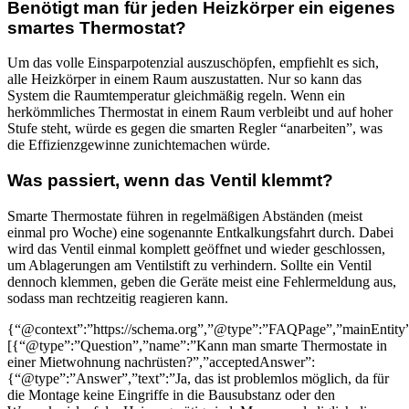
Benötigt man für jeden Heizkörper ein eigenes
smartes Thermostat?
Um das volle Einsparpotenzial auszuschöpfen, empfiehlt es sich,
alle Heizkörper in einem Raum auszustatten. Nur so kann das
System die Raumtemperatur gleichmäßig regeln. Wenn ein
herkömmliches Thermostat in einem Raum verbleibt und auf hoher
Stufe steht, würde es gegen die smarten Regler “anarbeiten”, was
die Effizienzgewinne zunichtemachen würde.
Was passiert, wenn das Ventil klemmt?
Smarte Thermostate führen in regelmäßigen Abständen (meist
einmal pro Woche) eine sogenannte Entkalkungsfahrt durch. Dabei
wird das Ventil einmal komplett geöffnet und wieder geschlossen,
um Ablagerungen am Ventilstift zu verhindern. Sollte ein Ventil
dennoch klemmen, geben die Geräte meist eine Fehlermeldung aus,
sodass man rechtzeitig reagieren kann.
{“@context”:”https://schema.org”,”@type”:”FAQPage”,”mainEntity
[{“@type”:”Question”,”name”:”Kann man smarte Thermostate in
einer Mietwohnung nachrüsten?”,”acceptedAnswer”:
{“@type”:”Answer”,”text”:”Ja, das ist problemlos möglich, da für
die Montage keine Eingriffe in die Bausubstanz oder den