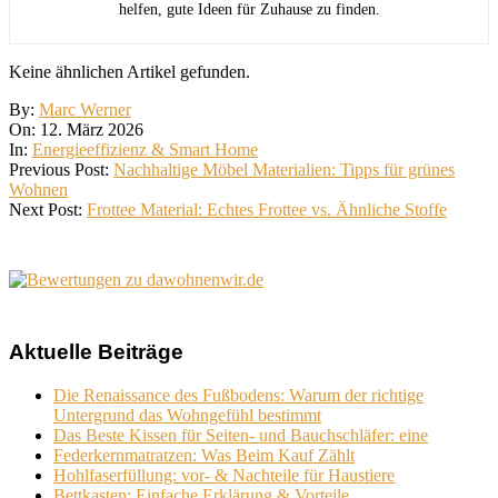
helfen, gute Ideen für Zuhause zu finden.
Keine ähnlichen Artikel gefunden.
2026-
By:
Marc Werner
03-
On:
12. März 2026
12
In:
Energieeffizienz & Smart Home
Previous Post:
Nachhaltige Möbel Materialien: Tipps für grünes
Wohnen
Next Post:
Frottee Material: Echtes Frottee vs. Ähnliche Stoffe
Aktuelle Beiträge
Die Renaissance des Fußbodens: Warum der richtige
Untergrund das Wohngefühl bestimmt
Das Beste Kissen für Seiten- und Bauchschläfer: eine
Federkernmatratzen: Was Beim Kauf Zählt
Hohlfaserfüllung: vor- & Nachteile für Haustiere
Bettkasten: Einfache Erklärung & Vorteile