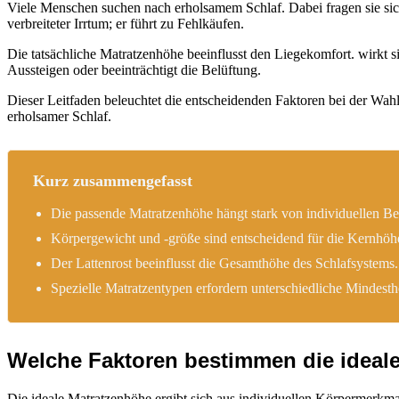
Viele Menschen suchen nach erholsamem Schlaf. Dabei fragen sie sich
verbreiteter Irrtum; er führt zu Fehlkäufen.
Die tatsächliche Matratzenhöhe beeinflusst den Liegekomfort. wirkt s
Aussteigen oder beeinträchtigt die Belüftung.
Dieser Leitfaden beleuchtet die entscheidenden Faktoren bei der Wah
erholsamer Schlaf.
Kurz zusammengefasst
Die passende Matratzenhöhe hängt stark von individuellen Be
Körpergewicht und -größe sind entscheidend für die Kernhöh
Der Lattenrost beeinflusst die Gesamthöhe des Schlafsystems.
Spezielle Matratzentypen erfordern unterschiedliche Mindest
Welche Faktoren bestimmen die ideal
Die ideale Matratzenhöhe ergibt sich aus individuellen Körpermerkma