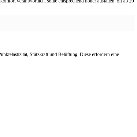
komfort verantwortlich. sollte entsprechend höher ausfallen, oft ab 20
nktelastizität, Stützkraft und Belüftung. Diese erfordern eine