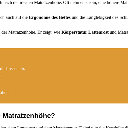
 nach der idealen Matratzenhöhe. Oft nehmen sie an, eine höhere Matra
ich auch auf die
Ergonomie des Bettes
und die Langlebigkeit des Schl
l der Matratzenhöhe. Er zeigt, wie
Körperstatur
Lattenrost
und Matrat
dürfnissen ab.
e.
höhen.
e Matratzenhöhe?
len, dem Lattenrost und dem Matratzentyp. Dabei gibt die Kernhöhe di