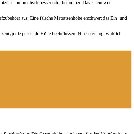
tze sei automatisch besser oder bequemer. Das ist ein weit
afzubehörs aus. Eine falsche Matratzenhöhe erschwert das Ein- und
zentyp die passende Höhe beeinflussen. Nur so gelingt wirklich
e Stützkraft vor. Die Gesamthöhe ist relevant für den Komfort beim