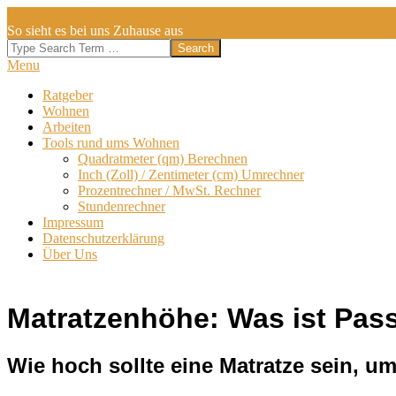
Skip
DA WOHNEN WIR
to
So sieht es bei uns Zuhause aus
content
Search
Secondary
Menu
Navigation
Ratgeber
Menu
Wohnen
Arbeiten
Tools rund ums Wohnen
Quadratmeter (qm) Berechnen
Inch (Zoll) / Zentimeter (cm) Umrechner
Prozentrechner / MwSt. Rechner
Stundenrechner
Impressum
Datenschutzerklärung
Über Uns
Matratzenhöhe: Was ist Pas
Wie hoch sollte eine Matratze sein, u