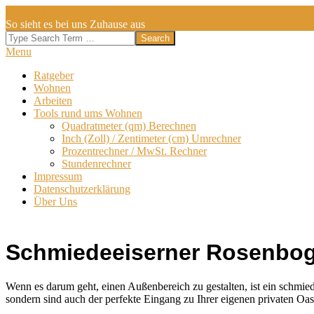
Skip
DA WOHNEN WIR
to
So sieht es bei uns Zuhause aus
content
Search
Secondary
Menu
Navigation
Ratgeber
Menu
Wohnen
Arbeiten
Tools rund ums Wohnen
Quadratmeter (qm) Berechnen
Inch (Zoll) / Zentimeter (cm) Umrechner
Prozentrechner / MwSt. Rechner
Stundenrechner
Impressum
Datenschutzerklärung
Über Uns
Schmiedeeiserner Rosenbog
Wenn es darum geht, einen Außenbereich zu gestalten, ist ein schmie
sondern sind auch der perfekte Eingang zu Ihrer eigenen privaten Oas