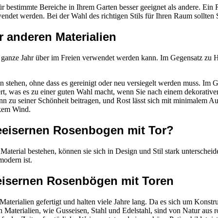
bestimmte Bereiche in Ihrem Garten besser geeignet als andere. Ein Ro
ndet werden. Bei der Wahl des richtigen Stils für Ihren Raum sollten 
 anderen Materialien
as ganze Jahr über im Freien verwendet werden kann. Im Gegensatz zu Ho
ien stehen, ohne dass es gereinigt oder neu versiegelt werden muss. Im 
rt, was es zu einer guten Wahl macht, wenn Sie nach einem dekorative
nn zu seiner Schönheit beitragen, und Rost lässt sich mit minimalem Au
rkem Wind.
eeisernen Rosenbogen mit Tor?
rial bestehen, können sie sich in Design und Stil stark unterscheiden
modern ist.
isernen Rosenbögen mit Toren
terialien gefertigt und halten viele Jahre lang. Da es sich um Konst
en Materialien, wie Gusseisen, Stahl und Edelstahl, sind von Natur aus 