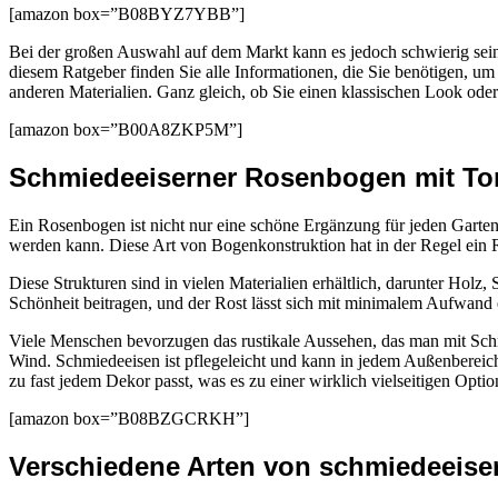
[amazon box=”B08BYZ7YBB”]
Bei der großen Auswahl auf dem Markt kann es jedoch schwierig sein, 
diesem Ratgeber finden Sie alle Informationen, die Sie benötigen, um
anderen Materialien. Ganz gleich, ob Sie einen klassischen Look od
[amazon box=”B00A8ZKP5M”]
Schmiedeeiserner Rosenbogen mit Tor
Ein Rosenbogen ist nicht nur eine schöne Ergänzung für jeden Garten
werden kann. Diese Art von Bogenkonstruktion hat in der Regel ein Ro
Diese Strukturen sind in vielen Materialien erhältlich, darunter Hol
Schönheit beitragen, und der Rost lässt sich mit minimalem Aufwand 
Viele Menschen bevorzugen das rustikale Aussehen, das man mit Schmie
Wind. Schmiedeeisen ist pflegeleicht und kann in jedem Außenbereic
zu fast jedem Dekor passt, was es zu einer wirklich vielseitigen Opti
[amazon box=”B08BZGCRKH”]
Verschiedene Arten von schmiedeeis