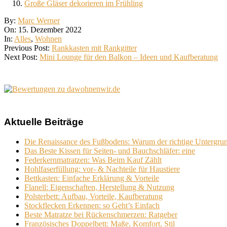
Große Gläser dekorieren im Frühling
2022-
By:
Marc Werner
12-
On:
15. Dezember 2022
15
In:
Alles
,
Wohnen
Previous Post:
Rankkasten mit Rankgitter
Next Post:
Mini Lounge für den Balkon – Ideen und Kaufberatung
Aktuelle Beiträge
Die Renaissance des Fußbodens: Warum der richtige Untergru
Das Beste Kissen für Seiten- und Bauchschläfer: eine
Federkernmatratzen: Was Beim Kauf Zählt
Hohlfaserfüllung: vor- & Nachteile für Haustiere
Bettkasten: Einfache Erklärung & Vorteile
Flanell: Eigenschaften, Herstellung & Nutzung
Polsterbett: Aufbau, Vorteile, Kaufberatung
Stockflecken Erkennen: so Geht’s Einfach
Beste Matratze bei Rückenschmerzen: Ratgeber
Französisches Doppelbett: Maße, Komfort, Stil