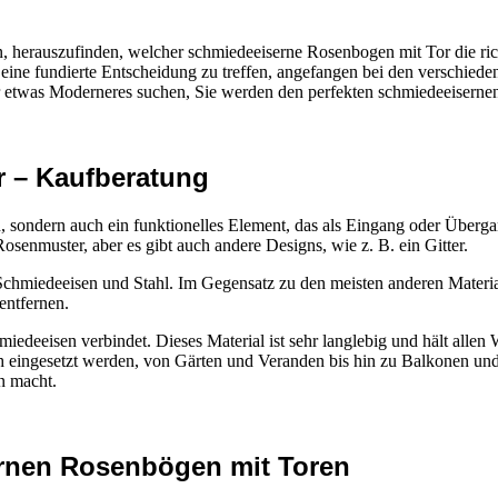
herauszufinden, welcher schmiedeeiserne Rosenbogen mit Tor die richti
 eine fundierte Entscheidung zu treffen, angefangen bei den verschied
er etwas Moderneres suchen, Sie werden den perfekten schmiedeeiserne
 – Kaufberatung
, sondern auch ein funktionelles Element, das als Eingang oder Überg
senmuster, aber es gibt auch andere Designs, wie z. B. ein Gitter.
z, Schmiedeeisen und Stahl. Im Gegensatz zu den meisten anderen Materi
entfernen.
deeisen verbindet. Dieses Material ist sehr langlebig und hält allen 
h eingesetzt werden, von Gärten und Veranden bis hin zu Balkonen un
on macht.
ernen Rosenbögen mit Toren