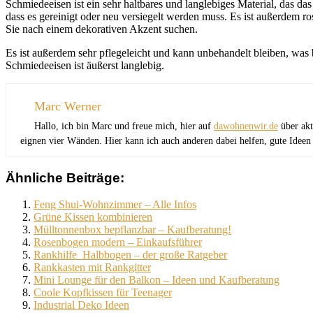
Schmiedeeisen ist ein sehr haltbares und langlebiges Material, das da
dass es gereinigt oder neu versiegelt werden muss. Es ist außerdem r
Sie nach einem dekorativen Akzent suchen.
Es ist außerdem sehr pflegeleicht und kann unbehandelt bleiben, was 
Schmiedeeisen ist äußerst langlebig.
Marc Werner
Hallo, ich bin Marc und freue mich, hier auf
dawohnenwir.de
über akt
eignen vier Wänden. Hier kann ich auch anderen dabei helfen, gute Ideen
Ähnliche Beiträge:
Feng Shui-Wohnzimmer – Alle Infos
Grüne Kissen kombinieren
Mülltonnenbox bepflanzbar – Kaufberatung!‍‍
Rosenbogen modern – Einkaufsführer
Rankhilfe Halbbogen – der große Ratgeber
Rankkasten mit Rankgitter
Mini Lounge für den Balkon – Ideen und Kaufberatung
Coole Kopfkissen für Teenager
Industrial Deko Ideen