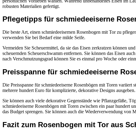
persönlichen Vorlieben wählen. Während unbehandeltes Eisen im Laufe d
robusten Materialien gefertigt.
Pflegetipps für schmiedeeiserne Rose
Die beste Art, einen schmiedeeisernen Rosenbogen mit Tor zu pflegen
verwenden Sie bei Bedarf eine milde Seife.
Vermeiden Sie Scheuermittel, da sie das Eisen zerkratzen können und
scheuernden Scheuerschwamm entfernen. Sie können das Eisen auch mi
nach Verschmutzungsgrad können Sie es einmal pro Woche oder einm
Preisspanne für schmiedeeiserne Ros
Die Preisspanne für schmiedeeiserne Rosenbögen mit Toren variiert s
mehrere hundert Euro für komplizierte, dekorative Designs ausgeben.
Sie können auch viele dekorative Gegenstände wie Pflanzgefäße, Töpf
schmiedeeiserne Rosenbögen mit Toren zwischen ein paar hundert und 
das Budget sprengen. Sie können auch die Wiederverwendung von Mater
Fazit zum Rosenbogen mit Tor aus S