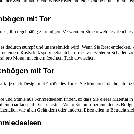
er Zeit auf natürliche Weise rostet und eine schöne Patina bildet, ist
nbögen mit Tor
, ist, ihn regelmäßig zu reinigen. Verwenden Sie ein weiches, feucht
 es dadurch stumpf und unansehnlich wird. Wenn Sie Rost entdecken, kö
t einem Rostschutzspray behandeln, um es vor weiteren Schäden zu sc
al pro Monat mit einem feuchten Tuch abwischen.
enbögen mit Tor
tark, je nach Design und Größe des Tores. Sie können einfache, kleine
e und Stühle aus Schmiedeeisen finden, so dass Sie dieses Material i
ein paar tausend Dollar kosten. Wenn Sie nur über ein kleines Budget 
ialien wie alten Geländern oder anderen Eisenteilen in Betracht zieh
chmiedeeisen