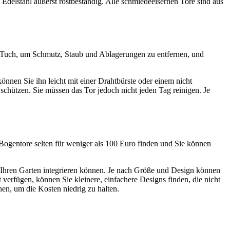
 Edelstahl äußerst rostbeständig. Alle schmiedeeisernen Tore sind aus
es Tuch, um Schmutz, Staub und Ablagerungen zu entfernen, und
nnen Sie ihn leicht mit einer Drahtbürste oder einem nicht
hützen. Sie müssen das Tor jedoch nicht jeden Tag reinigen. Je
 Bogentore selten für weniger als 100 Euro finden und Sie können
n Ihren Garten integrieren können. Je nach Größe und Design können
verfügen, können Sie kleinere, einfachere Designs finden, die nicht
en, um die Kosten niedrig zu halten.