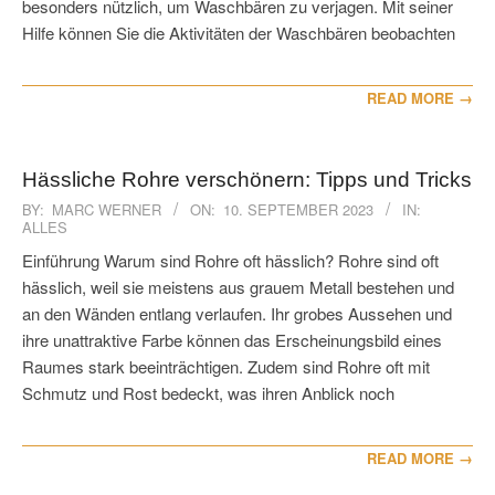
besonders nützlich, um Waschbären zu verjagen. Mit seiner
Hilfe können Sie die Aktivitäten der Waschbären beobachten
READ MORE →
Hässliche Rohre verschönern: Tipps und Tricks
2023-
BY:
MARC WERNER
ON:
10. SEPTEMBER 2023
IN:
ALLES
09-
10
Einführung Warum sind Rohre oft hässlich? Rohre sind oft
hässlich, weil sie meistens aus grauem Metall bestehen und
an den Wänden entlang verlaufen. Ihr grobes Aussehen und
ihre unattraktive Farbe können das Erscheinungsbild eines
Raumes stark beeinträchtigen. Zudem sind Rohre oft mit
Schmutz und Rost bedeckt, was ihren Anblick noch
READ MORE →