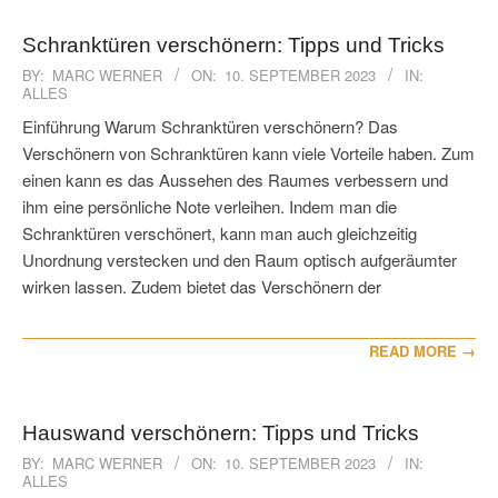
Schranktüren verschönern: Tipps und Tricks
2023-
BY:
MARC WERNER
ON:
10. SEPTEMBER 2023
IN:
ALLES
09-
10
Einführung Warum Schranktüren verschönern? Das
Verschönern von Schranktüren kann viele Vorteile haben. Zum
einen kann es das Aussehen des Raumes verbessern und
ihm eine persönliche Note verleihen. Indem man die
Schranktüren verschönert, kann man auch gleichzeitig
Unordnung verstecken und den Raum optisch aufgeräumter
wirken lassen. Zudem bietet das Verschönern der
READ MORE →
Hauswand verschönern: Tipps und Tricks
2023-
BY:
MARC WERNER
ON:
10. SEPTEMBER 2023
IN:
ALLES
09-