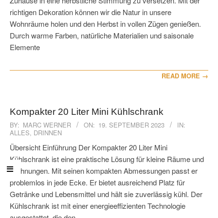
Zuhause in eine herbstliche Stimmung zu versetzen. Mit der
richtigen Dekoration können wir die Natur in unsere
Wohnräume holen und den Herbst in vollen Zügen genießen.
Durch warme Farben, natürliche Materialien und saisonale
Elemente
READ MORE →
Kompakter 20 Liter Mini Kühlschrank
2023-
BY:
MARC WERNER
ON:
19. SEPTEMBER 2023
IN:
ALLES
,
DRINNEN
09-
19
Übersicht Einführung Der Kompakter 20 Liter Mini
Kühlschrank ist eine praktische Lösung für kleine Räume und
Wohnungen. Mit seinen kompakten Abmessungen passt er
problemlos in jede Ecke. Er bietet ausreichend Platz für
Getränke und Lebensmittel und hält sie zuverlässig kühl. Der
Kühlschrank ist mit einer energieeffizienten Technologie
ausgestattet, die den