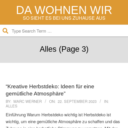
Skip
DA WOHNEN WIR
to
content
SO SIEHT ES BEI UNS ZUHAUSE AUS
Search
Secondary
Navigation
Alles
(Page 3)
Menu
“Kreative Herbstdeko: Ideen für eine
gemütliche Atmosphäre”
2023-
BY:
MARC WERNER
ON:
22. SEPTEMBER 2023
IN:
ALLES
09-
22
Einführung Warum Herbstdeko wichtig ist Herbstdeko ist
wichtig, um eine gemütliche Atmosphäre zu schaffen und das