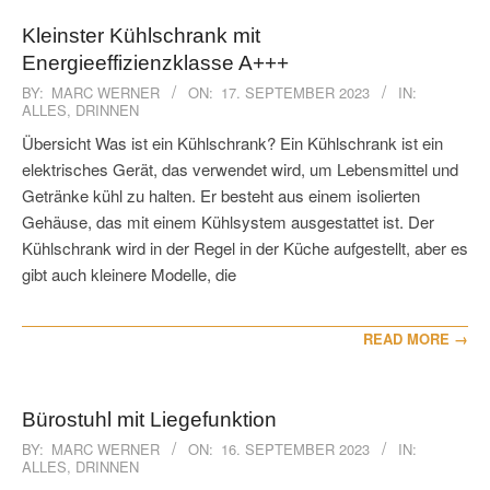
Kleinster Kühlschrank mit
Energieeffizienzklasse A+++
2023-
BY:
MARC WERNER
ON:
17. SEPTEMBER 2023
IN:
ALLES
,
DRINNEN
09-
17
Übersicht Was ist ein Kühlschrank? Ein Kühlschrank ist ein
elektrisches Gerät, das verwendet wird, um Lebensmittel und
Getränke kühl zu halten. Er besteht aus einem isolierten
Gehäuse, das mit einem Kühlsystem ausgestattet ist. Der
Kühlschrank wird in der Regel in der Küche aufgestellt, aber es
gibt auch kleinere Modelle, die
READ MORE →
Bürostuhl mit Liegefunktion
2023-
BY:
MARC WERNER
ON:
16. SEPTEMBER 2023
IN:
ALLES
,
DRINNEN
09-