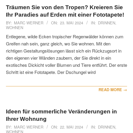
Träumen Sie von den Tropen? Kreieren Sie
Ihr Paradies auf Erden mit einer Fototapete!
2024-
BY:
MARC WERNER
ON:
23. MAI 2024
IN:
DRINNEN
,
WOHNEN
05-
23
Entlegene, wilde Ecken tropischer Regenwälder können zum
Greifen nah sein, ganz gleich, wo Sie wohnen. Mit den
richtigen Gestaltungslösungen lässt sich ein Rückzugsort in
den eigenen vier Wänden zaubern, der Sie direkt in ein
exotisches Dickicht voller Blumen und Tiere entführt. Der erste
Schritt ist eine Fototapete. Der Dschungel wird
READ MORE →
Ideen für sommerliche Veränderungen in
Ihrer Wohnung
2024-
BY:
MARC WERNER
ON:
22. MAI 2024
IN:
DRINNEN
,
WOHNEN
05-