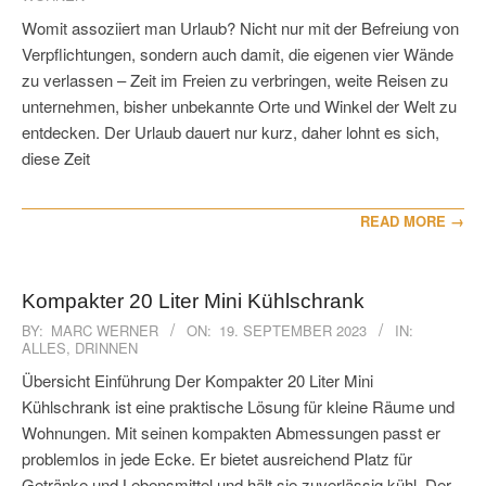
22
Womit assoziiert man Urlaub? Nicht nur mit der Befreiung von
Verpflichtungen, sondern auch damit, die eigenen vier Wände
zu verlassen – Zeit im Freien zu verbringen, weite Reisen zu
unternehmen, bisher unbekannte Orte und Winkel der Welt zu
entdecken. Der Urlaub dauert nur kurz, daher lohnt es sich,
diese Zeit
READ MORE →
Kompakter 20 Liter Mini Kühlschrank
2023-
BY:
MARC WERNER
ON:
19. SEPTEMBER 2023
IN:
ALLES
,
DRINNEN
09-
19
Übersicht Einführung Der Kompakter 20 Liter Mini
Kühlschrank ist eine praktische Lösung für kleine Räume und
Wohnungen. Mit seinen kompakten Abmessungen passt er
problemlos in jede Ecke. Er bietet ausreichend Platz für
Getränke und Lebensmittel und hält sie zuverlässig kühl. Der