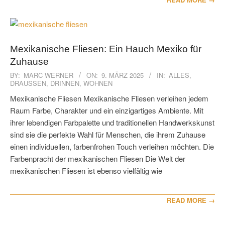
Mexikanische Fliesen: Ein Hauch Mexiko für
Zuhause
2025-
BY:
MARC WERNER
ON:
9. MÄRZ 2025
IN:
ALLES
,
DRAUSSEN
,
DRINNEN
,
WOHNEN
03-
09
Mexikanische Fliesen Mexikanische Fliesen verleihen jedem
Raum Farbe, Charakter und ein einzigartiges Ambiente. Mit
ihrer lebendigen Farbpalette und traditionellen Handwerkskunst
sind sie die perfekte Wahl für Menschen, die ihrem Zuhause
einen individuellen, farbenfrohen Touch verleihen möchten. Die
Farbenpracht der mexikanischen Fliesen Die Welt der
mexikanischen Fliesen ist ebenso vielfältig wie
READ MORE →