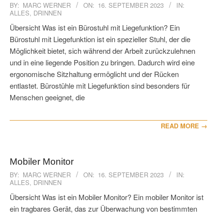
2023-
BY:
MARC WERNER
ON:
16. SEPTEMBER 2023
IN:
ALLES
,
DRINNEN
09-
16
Übersicht Was ist ein Bürostuhl mit Liegefunktion? Ein
Bürostuhl mit Liegefunktion ist ein spezieller Stuhl, der die
Möglichkeit bietet, sich während der Arbeit zurückzulehnen
und in eine liegende Position zu bringen. Dadurch wird eine
ergonomische Sitzhaltung ermöglicht und der Rücken
entlastet. Bürostühle mit Liegefunktion sind besonders für
Menschen geeignet, die
READ MORE →
Mobiler Monitor
2023-
BY:
MARC WERNER
ON:
16. SEPTEMBER 2023
IN:
ALLES
,
DRINNEN
09-
16
Übersicht Was ist ein Mobiler Monitor? Ein mobiler Monitor ist
ein tragbares Gerät, das zur Überwachung von bestimmten