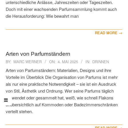
unterschiedliche Anlässe, Jahreszeiten oder Tageszeiten.
Doch mit einer wachsenden Parfumsammlung kommt auch
die Herausforderung: Wie bewahrt man
READ MORE →
Arten von Parfumständern
2025-
BY:
MARC WERNER
ON:
4. MAI 2025
IN:
DRINNEN
05-
Arten von Parfumständern: Materialien, Designs und ihre
04
Vorteile im Überblick Die Organisation von Parfums ist mehr
als nur eine praktische Notwendigkeit – sie ist ein Ausdruck
von Stil, Ästhetik und Ordnung. Wer seine Parfums täglich
verwendet oder gesammelt hat, weiß, wie schnell Flakons
unübersichtlich auf Kommoden oder Badezimmerschränken
verteilt stehen.
READ MORE →