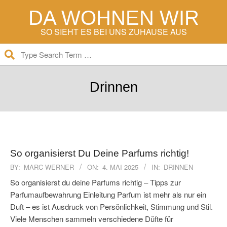
Skip
DA WOHNEN WIR
to
content
SO SIEHT ES BEI UNS ZUHAUSE AUS
Search
Secondary
Navigation
Drinnen
Menu
So organisierst Du Deine Parfums richtig!
2025-
BY:
MARC WERNER
ON:
4. MAI 2025
IN:
DRINNEN
05-
So organisierst du deine Parfums richtig – Tipps zur
04
Parfumaufbewahrung Einleitung Parfum ist mehr als nur ein
Duft – es ist Ausdruck von Persönlichkeit, Stimmung und Stil.
Viele Menschen sammeln verschiedene Düfte für