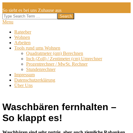
Skip
DA WOHNEN WIR
to
So sieht es bei uns Zuhause aus
content
Search
Secondary
Menu
Navigation
Ratgeber
Menu
Wohnen
Arbeiten
Tools rund ums Wohnen
Quadratmeter (qm) Berechnen
Inch (Zoll) / Zentimeter (cm) Umrechner
Prozentrechner / MwSt. Rechner
Stundenrechner
Impressum
Datenschutzerklärung
Über Uns
Waschbären fernhalten –
So klappt es!
Waschbären sind sehr putzig, aber auch ziemliche Rabauken