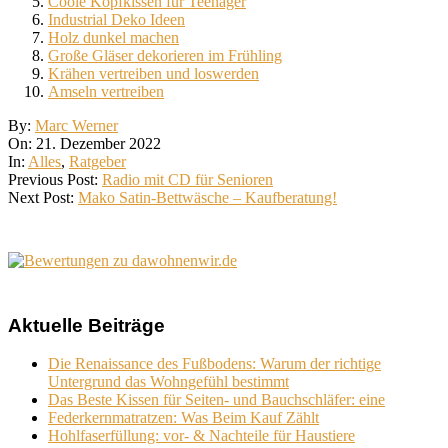
Coole Kopfkissen für Teenager
Industrial Deko Ideen
Holz dunkel machen
Große Gläser dekorieren im Frühling
Krähen vertreiben und loswerden
Amseln vertreiben
2022-
By:
Marc Werner
12-
On:
21. Dezember 2022
21
In:
Alles
,
Ratgeber
Previous Post:
Radio mit CD für Senioren
Next Post:
Mako Satin-Bettwäsche – Kaufberatung!
Aktuelle Beiträge
Die Renaissance des Fußbodens: Warum der richtige
Untergrund das Wohngefühl bestimmt
Das Beste Kissen für Seiten- und Bauchschläfer: eine
Federkernmatratzen: Was Beim Kauf Zählt
Hohlfaserfüllung: vor- & Nachteile für Haustiere