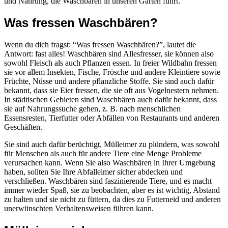
und Nahrung, die Waschbären in unseren Garten führt.
Was fressen Waschbären?
Wenn du dich fragst: “Was fressen Waschbären?”, lautet die
Antwort: fast alles! Waschbären sind Allesfresser, sie können also
sowohl Fleisch als auch Pflanzen essen. In freier Wildbahn fressen
sie vor allem Insekten, Fische, Frösche und andere Kleintiere sowie
Früchte, Nüsse und andere pflanzliche Stoffe. Sie sind auch dafür
bekannt, dass sie Eier fressen, die sie oft aus Vogelnestern nehmen.
In städtischen Gebieten sind Waschbären auch dafür bekannt, dass
sie auf Nahrungssuche gehen, z. B. nach menschlichen
Essensresten, Tierfutter oder Abfällen von Restaurants und anderen
Geschäften.
Sie sind auch dafür berüchtigt, Mülleimer zu plündern, was sowohl
für Menschen als auch für andere Tiere eine Menge Probleme
verursachen kann. Wenn Sie also Waschbären in Ihrer Umgebung
haben, sollten Sie Ihre Abfalleimer sicher abdecken und
verschließen. Waschbären sind faszinierende Tiere, und es macht
immer wieder Spaß, sie zu beobachten, aber es ist wichtig, Abstand
zu halten und sie nicht zu füttern, da dies zu Futterneid und anderen
unerwünschten Verhaltensweisen führen kann.