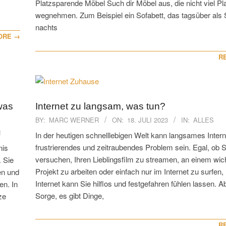
Platzsparende Möbel Such dir Möbel aus, die nicht viel Pl
wegnehmen. Zum Beispiel ein Sofabett, das tagsüber als 
nachts
ORE →
R
was
Internet zu langsam, was tun?
2023-
BY:
MARC WERNER
ON:
18. JULI 2023
IN:
ALLES
07-
N
In der heutigen schnelllebigen Welt kann langsames Intern
18
frustrierendes und zeitraubendes Problem sein. Egal, ob S
nis
versuchen, Ihren Lieblingsfilm zu streamen, an einem wic
. Sie
Projekt zu arbeiten oder einfach nur im Internet zu surfen
en und
Internet kann Sie hilflos und festgefahren fühlen lassen. A
en. In
Sorge, es gibt Dinge,
ze
R