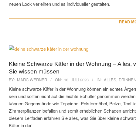
neuen Look verleihen und es individueller gestalten.
READ M
Kleine Schwarze Käfer in der Wohnung – Alles, 
Sie wissen müssen
2023-
BY:
MARC WERNER
ON:
18. JULI 2023
IN:
ALLES
,
DRINNE
07-
Kleine schwarze Käfer in der Wohnung können ein echtes Ärger
18
sein und sollten nicht auf die leichte Schulter genommen werden
können Gegenstände wie Teppiche, Polstermöbel, Pelze, Textili
Zimmerpflanzen befallen und somit erheblichen Schaden anricht
diesem Leitfaden erfahren Sie alles, was Sie über kleine schwar
Käfer in der