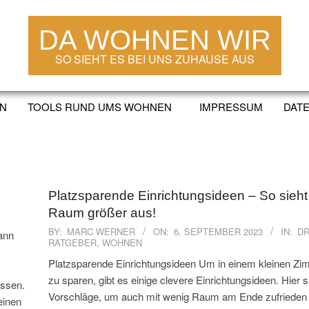
DA WOHNEN WIR
SO SIEHT ES BEI UNS ZUHAUSE AUS
EN
TOOLS RUND UMS WOHNEN
IMPRESSUM
DAT
Secondary
Navigation
Menu
Platzsparende Einrichtungsideen – So sieht
Raum größer aus!
2023-
BY:
MARC WERNER
ON:
6. SEPTEMBER 2023
IN:
DR
ann
RATGEBER
,
WOHNEN
09-
06
Platzsparende Einrichtungsideen Um in einem kleinen Zi
zu sparen, gibt es einige clevere Einrichtungsideen. Hier s
üssen.
Vorschläge, um auch mit wenig Raum am Ende zufrieden 
einen