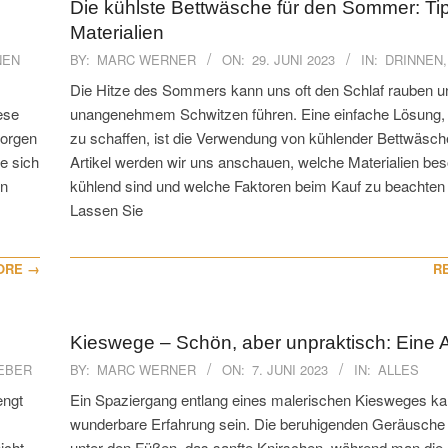
Die kühlste Bettwäsche für den Sommer: Ti
Materialien
2023-
NEN
BY:
MARC WERNER
ON:
29. JUNI 2023
IN:
DRINNEN
06-
‍Die Hitze des Sommers kann uns oft den Schlaf rauben u
29
ese
unangenehmem Schwitzen führen. Eine einfache Lösung, 
sorgen
zu schaffen, ist die Verwendung von kühlender Bettwäsch
e sich
Artikel werden wir uns anschauen, welche Materialien be
In
kühlend sind und welche Faktoren beim Kauf zu beachten 
Lassen Sie
ORE →
R
Kieswege – Schön, aber unpraktisch: Eine 
2023-
EBER
BY:
MARC WERNER
ON:
7. JUNI 2023
IN:
ALLES
06-
engt
Ein Spaziergang entlang eines malerischen Kiesweges ka
07
wunderbare Erfahrung sein. Die beruhigenden Geräusche
icht
unter den Füßen, das sanfte Knirschen, während man die