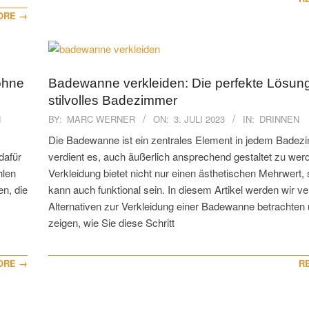
ORE →
ohne
Badewanne verkleiden: Die perfekte Lösung 
stilvolles Badezimmer
2023-
N
BY:
MARC WERNER
ON:
3. JULI 2023
IN:
DRINNEN
07-
‍Die Badewanne ist ein zentrales Element in jedem Bade
03
dafür
verdient es, auch äußerlich ansprechend gestaltet zu wer
hlen
Verkleidung bietet nicht nur einen ästhetischen Mehrwert,
n, die
kann auch funktional sein. In diesem Artikel werden wir v
Alternativen zur Verkleidung einer Badewanne betrachten
zeigen, wie Sie diese Schritt
ORE →
R