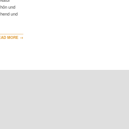
Schön und
chend und
EAD MORE →