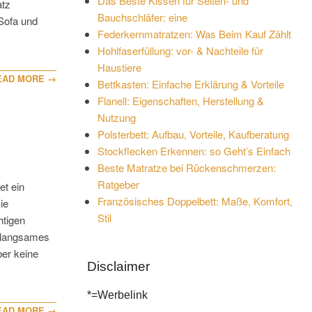
Das Beste Kissen für Seiten- und
atz
Bauchschläfer: eine
Sofa und
Federkernmatratzen: Was Beim Kauf Zählt
Hohlfaserfüllung: vor- & Nachteile für
Haustiere
EAD MORE →
Bettkasten: Einfache Erklärung & Vorteile
Flanell: Eigenschaften, Herstellung &
Nutzung
Polsterbett: Aufbau, Vorteile, Kaufberatung
Stockflecken Erkennen: so Geht’s Einfach
Beste Matratze bei Rückenschmerzen:
Ratgeber
et ein
Französisches Doppelbett: Maße, Komfort,
ie
Stil
htigen
, langsames
ber keine
Disclaimer
*=Werbelink
EAD MORE →