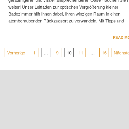
weiter! Unser Leitfaden zur optischen Vergrößerung kleiner
Badezimmer hilft Ihnen dabei, Ihren winzigen Raum in einen
atemberaubenden Rückzugsort zu verwandeln. Mit Tipps und
READ M
Seitennummerierung
Vorherige
1
…
9
10
11
…
16
Nächst
der
Beiträge