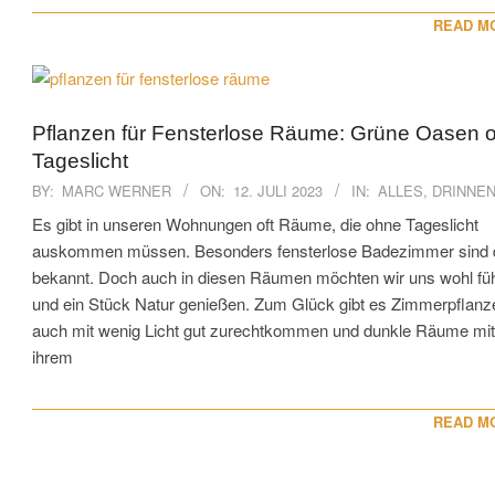
READ M
Pflanzen für Fensterlose Räume: Grüne Oasen 
Tageslicht
2023-
BY:
MARC WERNER
ON:
12. JULI 2023
IN:
ALLES
,
DRINNE
07-
Es gibt in unseren Wohnungen oft Räume, die ohne Tageslicht
12
auskommen müssen. Besonders fensterlose Badezimmer sind 
bekannt. Doch auch in diesen Räumen möchten wir uns wohl fü
und ein Stück Natur genießen. Zum Glück gibt es Zimmerpflanze
auch mit wenig Licht gut zurechtkommen und dunkle Räume mit
ihrem
READ M