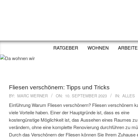
Skip
to
content
RATGEBER
WOHNEN
ARBEIT
Fliesen verschönern: Tipps und Tricks
2023-
BY:
MARC WERNER
ON:
10. SEPTEMBER 2023
IN:
ALLES
09-
Einführung Warum Fliesen verschönern? Fliesen verschönern k
10
viele Vorteile haben. Einer der Hauptgründe ist, dass es eine
kostengünstige Möglichkeit ist, das Aussehen eines Raumes zu
verändern, ohne eine komplette Renovierung durchführen zu m
Durch das Verschönern der Fliesen können Sie Ihrem Zuhause 