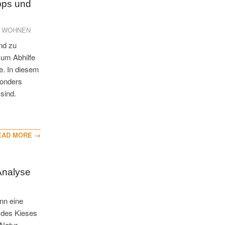
pps und
,
WOHNEN
nd zu
um Abhilfe
e. In diesem
sonders
sind.
EAD MORE →
Analyse
nn eine
 des Kieses
 Natur