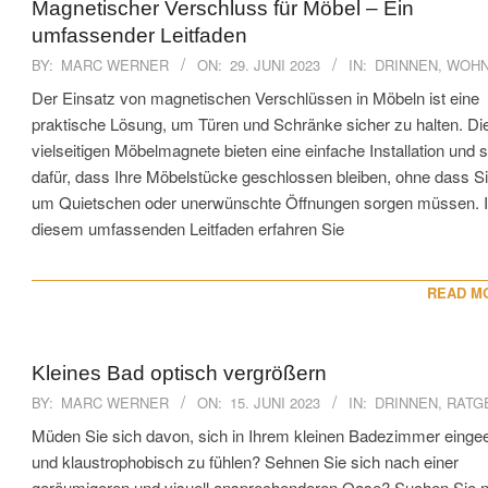
Magnetischer Verschluss für Möbel – Ein
umfassender Leitfaden
2023-
BY:
MARC WERNER
ON:
29. JUNI 2023
IN:
DRINNEN
,
WOH
06-
Der Einsatz von magnetischen Verschlüssen in Möbeln ist eine
29
praktische Lösung, um Türen und Schränke sicher zu halten. Di
vielseitigen Möbelmagnete bieten eine einfache Installation und 
dafür, dass Ihre Möbelstücke geschlossen bleiben, ohne dass Si
um Quietschen oder unerwünschte Öffnungen sorgen müssen. 
diesem umfassenden Leitfaden erfahren Sie
READ M
Kleines Bad optisch vergrößern
2023-
BY:
MARC WERNER
ON:
15. JUNI 2023
IN:
DRINNEN
,
RATG
06-
‍Müden Sie sich davon, sich in Ihrem kleinen Badezimmer einge
15
und klaustrophobisch zu fühlen? Sehnen Sie sich nach einer
geräumigeren und visuell ansprechenderen Oase? Suchen Sie n