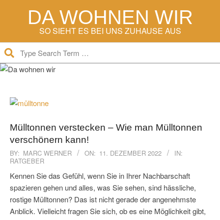
Skip
DA WOHNEN WIR
to
content
SO SIEHT ES BEI UNS ZUHAUSE AUS
Search
Secondary
Navigation
Menu
Mülltonnen verstecken – Wie man Mülltonnen
verschönern kann!
2022-
BY:
MARC WERNER
ON:
11. DEZEMBER 2022
IN:
RATGEBER
12-
11
Kennen Sie das Gefühl, wenn Sie in Ihrer Nachbarschaft
spazieren gehen und alles, was Sie sehen, sind hässliche,
rostige Mülltonnen? Das ist nicht gerade der angenehmste
Anblick. Vielleicht fragen Sie sich, ob es eine Möglichkeit gibt,