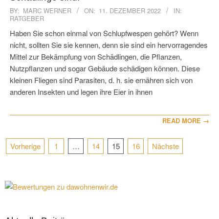
2022-
BY:
MARC WERNER
ON:
11. DEZEMBER 2022
IN:
RATGEBER
12-
11
Haben Sie schon einmal von Schlupfwespen gehört? Wenn
nicht, sollten Sie sie kennen, denn sie sind ein hervorragendes
Mittel zur Bekämpfung von Schädlingen, die Pflanzen,
Nutzpflanzen und sogar Gebäude schädigen können. Diese
kleinen Fliegen sind Parasiten, d. h. sie ernähren sich von
anderen Insekten und legen ihre Eier in ihnen
READ MORE →
Seitennummerierung
Vorherige
1
…
14
15
16
Nächste
der
Beiträge