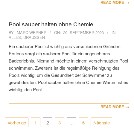
READ MORE →
Pool sauber halten ohne Chemie
2023-
BY:
MARC WERNER
ON:
29. SEPTEMBER 2023
IN:
ALLES
,
DRAUSSEN
09-
29
Ein sauberer Pool ist wichtig aus verschiedenen Gründen.
Erstens sorgt ein sauberer Pool für ein angenehmes
Badeerlebnis. Niemand möchte in einem verschmutzten Pool
schwimmen. Zweitens ist die regelmäßige Reinigung des
Pools wichtig, um die Gesundheit der Schwimmer zu
gewährleisten. Pool sauber halten ohne Chemie Warum ist es
wichtig, den Pool
READ MORE →
Seitennummerierung
Vorherige
1
2
3
…
6
Nächste
der