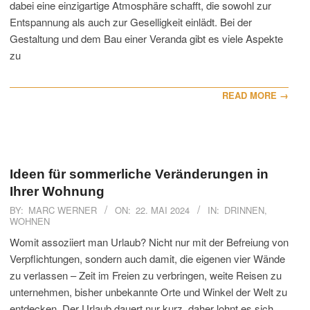
dabei eine einzigartige Atmosphäre schafft, die sowohl zur
Entspannung als auch zur Geselligkeit einlädt. Bei der
Gestaltung und dem Bau einer Veranda gibt es viele Aspekte
zu
READ MORE →
Ideen für sommerliche Veränderungen in
Ihrer Wohnung
2024-
BY:
MARC WERNER
ON:
22. MAI 2024
IN:
DRINNEN
,
WOHNEN
05-
22
Womit assoziiert man Urlaub? Nicht nur mit der Befreiung von
Verpflichtungen, sondern auch damit, die eigenen vier Wände
zu verlassen – Zeit im Freien zu verbringen, weite Reisen zu
unternehmen, bisher unbekannte Orte und Winkel der Welt zu
entdecken. Der Urlaub dauert nur kurz, daher lohnt es sich,