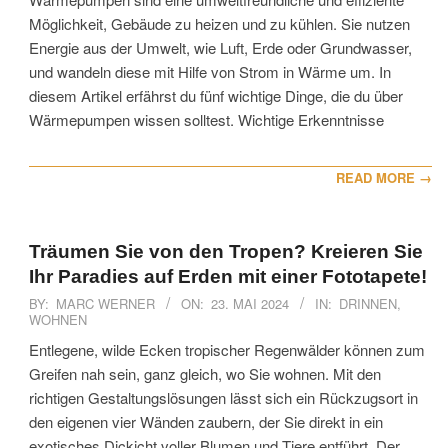
Möglichkeit, Gebäude zu heizen und zu kühlen. Sie nutzen
Energie aus der Umwelt, wie Luft, Erde oder Grundwasser,
und wandeln diese mit Hilfe von Strom in Wärme um. In
diesem Artikel erfährst du fünf wichtige Dinge, die du über
Wärmepumpen wissen solltest. Wichtige Erkenntnisse
READ MORE →
Träumen Sie von den Tropen? Kreieren Sie
Ihr Paradies auf Erden mit einer Fototapete!
2024-
BY:
MARC WERNER
ON:
23. MAI 2024
IN:
DRINNEN
,
WOHNEN
05-
23
Entlegene, wilde Ecken tropischer Regenwälder können zum
Greifen nah sein, ganz gleich, wo Sie wohnen. Mit den
richtigen Gestaltungslösungen lässt sich ein Rückzugsort in
den eigenen vier Wänden zaubern, der Sie direkt in ein
exotisches Dickicht voller Blumen und Tiere entführt. Der