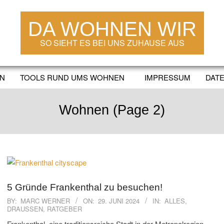
DA WOHNEN WIR
SO SIEHT ES BEI UNS ZUHAUSE AUS
EN
TOOLS RUND UMS WOHNEN
IMPRESSUM
DAT
Secondary
Navigation
Menu
Wohnen
(Page 2)
5 Gründe Frankenthal zu besuchen!
2024-
BY:
MARC WERNER
ON:
29. JUNI 2024
IN:
ALLES
,
DRAUSSEN
,
RATGEBER
06-
29
Frankenthal, eine traditionsreiche Stadt in der Metropolregion