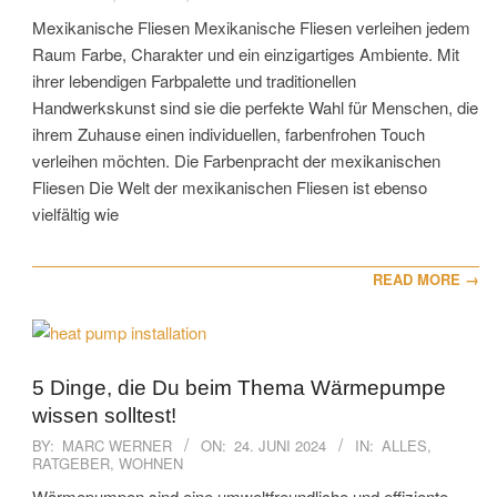
09
Mexikanische Fliesen Mexikanische Fliesen verleihen jedem
Raum Farbe, Charakter und ein einzigartiges Ambiente. Mit
ihrer lebendigen Farbpalette und traditionellen
Handwerkskunst sind sie die perfekte Wahl für Menschen, die
ihrem Zuhause einen individuellen, farbenfrohen Touch
verleihen möchten. Die Farbenpracht der mexikanischen
Fliesen Die Welt der mexikanischen Fliesen ist ebenso
vielfältig wie
READ MORE →
5 Dinge, die Du beim Thema Wärmepumpe
wissen solltest!
2024-
BY:
MARC WERNER
ON:
24. JUNI 2024
IN:
ALLES
,
RATGEBER
,
WOHNEN
06-
24
Wärmepumpen sind eine umweltfreundliche und effiziente