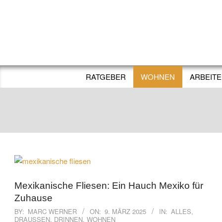
Skip
to
content
RATGEBER
WOHNEN
ARBEIT
Mexikanische Fliesen: Ein Hauch Mexiko für
Zuhause
2025-
BY:
MARC WERNER
ON:
9. MÄRZ 2025
IN:
ALLES
,
DRAUSSEN
,
DRINNEN
,
WOHNEN
03-