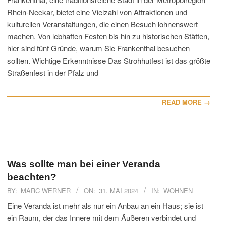
Rhein-Neckar, bietet eine Vielzahl von Attraktionen und
kulturellen Veranstaltungen, die einen Besuch lohnenswert
machen. Von lebhaften Festen bis hin zu historischen Stätten,
hier sind fünf Gründe, warum Sie Frankenthal besuchen
sollten. Wichtige Erkenntnisse Das Strohhutfest ist das größte
Straßenfest in der Pfalz und
READ MORE →
Was sollte man bei einer Veranda
beachten?
2024-
BY:
MARC WERNER
ON:
31. MAI 2024
IN:
WOHNEN
05-
Eine Veranda ist mehr als nur ein Anbau an ein Haus; sie ist
31
ein Raum, der das Innere mit dem Äußeren verbindet und