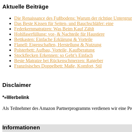
Aktuelle Beiträge
Die Renaissance des Fußbodens: Warum der richtige Untergru
Das Beste Kissen für Seiten- und Bauchschläfer: eine
Federkernmatratzen: Was Beim Kauf Zählt
Hohlfaserfüllung: vor- & Nachteile für Haustiere
Bettkasten: Einfache Erklärung & Vorteile
Flanell: Eigenschaften, Herstellung & Nutzung
Polsterbett: Aufbau, Vorteile, Kaufberatung
Stockflecken Erkennen: so Geht’s Einfach
Beste Matratze bei Rückenschmerzen: Ratgeber
Französisches Doppelbett: Maße, Komfort, Stil
Disclaimer
*=Werbelink
Als Teilnehmer des Amazon Partnerprogramms verdienen wir eine Provis
Informationen