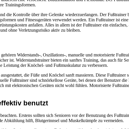
ere Trainingsformen.
d die Kontrolle über ihre Gelenke wiederzuerlangen. Der Fußtrainer biet
gsformen und Fitnessgeräten verwendet werden. Ein Fußtrainer ist ein
ungskosten anfallen. Alles in allem ist der Fußtrainer ein einfaches, a
 und ohne Verletzungsrisiko aktiv zu bleiben.
ehören Widerstands-, Oszillations-, manuelle und motorisierte Fußtrainer
sicher ist. Widerstandstrainer bieten ein sanftes Training, das auch für
e Leistung der Knöchel- und Fußmuskulatur zu verbessern.
n ausgestattet, die Füße und Knöchel sanft massieren. Diese Fußtrainer 
le Fußtrainer sind schnörkellose Geräte, bei denen der Benutzer die
ich mit elektronischen Geräten nicht wohl fühlen. Motorisierte Fußtrai
ffektiv benutzt
zu beachten. Erstens sollten sich Senioren vor der Benutzung des Fuß
nde Abkühlung hilft, Blutgerinnsel und Muskelkrämpfe zu vermeiden.