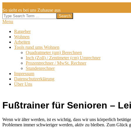
Skip
DA WOHNEN WIR
to
So sieht es bei uns Zuhause aus
content
Search
Secondary
Menu
Navigation
Ratgeber
Menu
Wohnen
Arbeiten
Tools rund ums Wohnen
Quadratmeter (qm) Berechnen
Inch (Zoll) / Zentimeter (cm) Umrechner
Prozentrechner / MwSt. Rechner
Stundenrechner
Impressum
Datenschutzerklärung
Über Uns
Fußtrainer für Senioren – Le
Wenn wir älter werden, ist es wichtig, dass wir uns körperlich betät
Problemen immer schwieriger werden, aktiv zu bleiben. Zum Glück gib