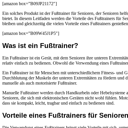
[amazon box=”B09JP21172″]
Ein solches Produkt ist der Fußtrainer für Senioren, der Senioren he
bietet. In diesem Leitfaden werden die Vorteile des Fußtrainers für Se
bleiben und gleichzeitig die vielen Vorteile eines Fußtrainers genießen
[amazon box=”B09W45J1P5″]
Was ist ein Fußtrainer?
Ein Fußtrainer ist ein Gerät, mit dem Senioren ihre unteren Extremi
relativ einfach zu bedienen. Obwohl die Verwendung eines Fußtrainers 
Ein Fußtrainer ist für Menschen mit unterschiedlichem Fitness- und Ge
Durchblutung der Muskeln der unteren Extremitäten zu fördern und di
manuelle als auch motorisierte Fußtrainer.
Manuelle Fußtrainer werden durch Handkurbeln oder Hebelsysteme ang
Senioren, die sich mit elektronischen Geräten nicht wohl fühlen. Motor
dass sie kompakt, leicht, tragbar und einfach zu bedienen sind.
Vorteile eines Fußtrainers für Seniore
Die Verwendung eines Fußtrainers bringt viele Vorteile mit sich, un