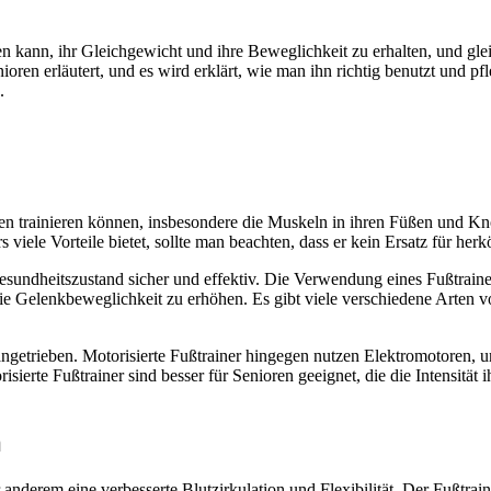
lfen kann, ihr Gleichgewicht und ihre Beweglichkeit zu erhalten, und g
nioren erläutert, und es wird erklärt, wie man ihn richtig benutzt und p
.
täten trainieren können, insbesondere die Muskeln in ihren Füßen und 
viele Vorteile bietet, sollte man beachten, dass er kein Ersatz für he
sundheitszustand sicher und effektiv. Die Verwendung eines Fußtrainers
e Gelenkbeweglichkeit zu erhöhen. Es gibt viele verschiedene Arten von
etrieben. Motorisierte Fußtrainer hingegen nutzen Elektromotoren, u
isierte Fußtrainer sind besser für Senioren geeignet, die die Intensität 
n
ter anderem eine verbesserte Blutzirkulation und Flexibilität. Der Fuß