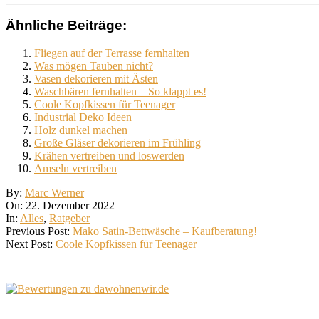
Ähnliche Beiträge:
Fliegen auf der Terrasse fernhalten
Was mögen Tauben nicht?
Vasen dekorieren mit Ästen
Waschbären fernhalten – So klappt es!
Coole Kopfkissen für Teenager
Industrial Deko Ideen
Holz dunkel machen
Große Gläser dekorieren im Frühling
Krähen vertreiben und loswerden
Amseln vertreiben
2022-
By:
Marc Werner
12-
On:
22. Dezember 2022
22
In:
Alles
,
Ratgeber
Previous Post:
Mako Satin-Bettwäsche – Kaufberatung!
Next Post:
Coole Kopfkissen für Teenager