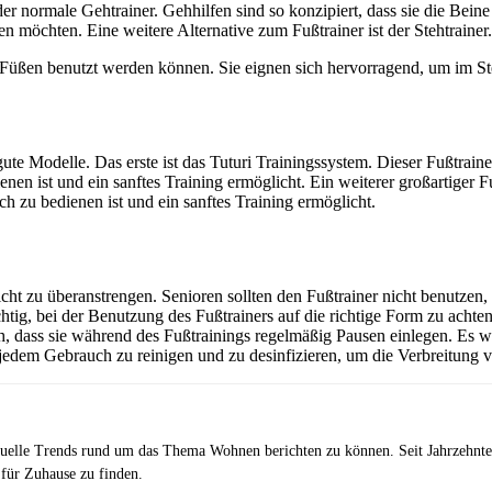
t der normale Gehtrainer. Gehhilfen sind so konzipiert, dass sie die Bei
n möchten. Eine weitere Alternative zum Fußtrainer ist der Stehtrainer.
en Füßen benutzt werden können. Sie eignen sich hervorragend, um im 
te Modelle. Das erste ist das Tuturi Trainingssystem. Dieser Fußtrainer
nen ist und ein sanftes Training ermöglicht. Ein weiterer großartiger Fu
ch zu bedienen ist und ein sanftes Training ermöglicht.
icht zu überanstrengen. Senioren sollten den Fußtrainer nicht benutzen
tig, bei der Benutzung des Fußtrainers auf die richtige Form zu achten.
uch, dass sie während des Fußtrainings regelmäßig Pausen einlegen. Es 
jedem Gebrauch zu reinigen und zu desinfizieren, um die Verbreitung 
uelle Trends rund um das Thema Wohnen berichten zu können. Seit Jahrzehnten 
 für Zuhause zu finden.